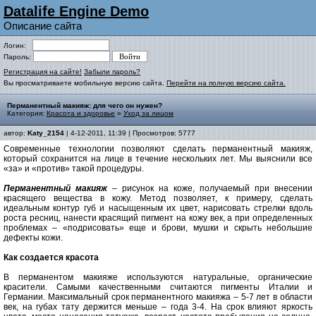
Datalife Engine Demo
Описание сайта
Логин:
Пароль:
Регистрация на сайте!
Забыли пароль?
Вы просматриваете мобильную версию сайта.
Перейти на полную версию сайта.
Перманентный макияж: для чего он нужен?
Категория:
Красота и здоровье
»
Уход за лицом
автор:
Katy_2154
| 4-12-2011, 11:39 | Просмотров: 5777
Современные технологии позволяют сделать перманентный макияж,
который сохранится на лице в течение нескольких лет. Мы выяснили все
«за» и «против» такой процедуры.
Перманентный макияж
– рисунок на коже, получаемый при внесении
красящего вещества в кожу. Метод позволяет, к примеру, сделать
идеальным контур губ и насыщенным их цвет, нарисовать стрелки вдоль
роста ресниц, нанести красящий пигмент на кожу век, а при определенных
проблемах – «подрисовать» еще и брови, мушки и скрыть небольшие
дефекты кожи.
Как создается красота
В перманентом макияже используются натуральные, органические
красители. Самыми качественными считаются пигменты Италии и
Германии. Максимальный срок перманентного макияжа – 5-7 лет в области
век, на губах тату держится меньше – года 3-4. На срок влияют яркость