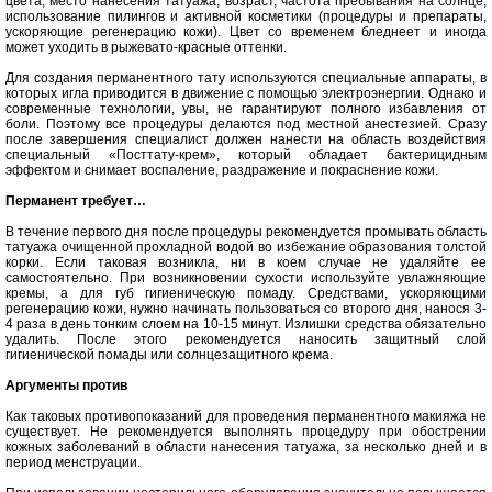
цвета, место нанесения татуажа, возраст, частота пребывания на солнце,
использование пилингов и активной косметики (процедуры и препараты,
ускоряющие регенерацию кожи). Цвет со временем бледнеет и иногда
может уходить в рыжевато-красные оттенки.
Для создания перманентного тату используются специальные аппараты, в
которых игла приводится в движение с помощью электроэнергии. Однако и
современные технологии, увы, не гарантируют полного избавления от
боли. Поэтому все процедуры делаются под местной анестезией. Сразу
после завершения специалист должен нанести на область воздействия
специальный «Посттату-крем», который обладает бактерицидным
эффектом и снимает воспаление, раздражение и покраснение кожи.
Перманент требует…
В течение первого дня после процедуры рекомендуется промывать область
татуажа очищенной прохладной водой во избежание образования толстой
корки. Если таковая возникла, ни в коем случае не удаляйте ее
самостоятельно. При возникновении сухости используйте увлажняющие
кремы, а для губ гигиеническую помаду. Средствами, ускоряющими
регенерацию кожи, нужно начинать пользоваться со второго дня, нанося 3-
4 раза в день тонким слоем на 10-15 минут. Излишки средства обязательно
удалить. После этого рекомендуется наносить защитный слой
гигиенической помады или солнцезащитного крема.
Аргументы против
Как таковых противопоказаний для проведения перманентного макияжа не
существует. Не рекомендуется выполнять процедуру при обострении
кожных заболеваний в области нанесения татуажа, за несколько дней и в
период менструации.