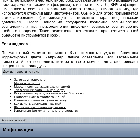
При использовании нестерильного оборудования значительно повышается
риск заражения такими инфекциями, как гепатит В и С, ВИЧ-инфекция.
Обезопасить себя от заражения можно только, выбрав клинику, где
используется стерилизация инструментов. Обычно для этого применяется
автоклавирование (стерилизация с помощью пара под высоким
давлением). После нанесения татуировки возможно возникновение
воспаления, а при присоединении инфекции возможно возникновение
гнойного процесса. Такие осложнения встречаются при некачественной
обработке инструментов и кожи.
Если надоело…
Перманентный макияж не может быть полностью удален. Возможна
корректировка цвета, например, легкое осветление или затемнение
пигмента. А вот восполнить потери в цвете можно, для этого проводят
специальные процедуры.
Другие новости по теме:
Загораем правильно
Маски из капусты
Мороз и солнце, защита кожи зимой
Топ-5 зимних салонных процедур
Как уменьшить раздражение после бритья ног
Привести ноги в форму за 7 дней
Влияние солнечных лучей на кожу
Как делать растирания щёткой
Шаг за шагом: основа под макияж
Идеальная формула тонального средства
Комментарии (0)
Информация