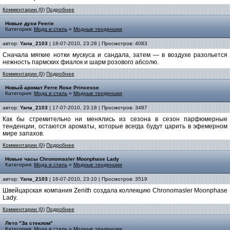
Комментарии (0)
Подробнее
Новые духи Feerie
Категория:
Мода и стиль
»
Модные тенденции
автор:
Yana_2103
| 18-07-2010, 23:28 | Просмотров: 4083
Сначала мягкие нотки мускуса и сандала, затем — в воздухе разольется
нежность пармских фиалок и шарм розового абсолю.
Комментарии (0)
Подробнее
Новый аромат Ferre Rose Princesse
Категория:
Мода и стиль
»
Модные тенденции
автор:
Yana_2103
| 17-07-2010, 23:18 | Просмотров: 3487
Как бы стремительно ни менялись из сезона в сезон парфюмерные
тенденции, остаются ароматы, которые всегда будут царить в эфемерном
мире запахов.
Комментарии (0)
Подробнее
Новые часы Chronomasler Мооnphase Lady
Категория:
Мода и стиль
»
Модные тенденции
автор:
Yana_2103
| 16-07-2010, 23:10 | Просмотров: 3519
Швейцарская компания Zenith создала коллекцию Chronomasler Мооnphase
Lady.
Комментарии (0)
Подробнее
Лето "За стеклом"
Категория:
Мода и стиль
»
Модные тенденции