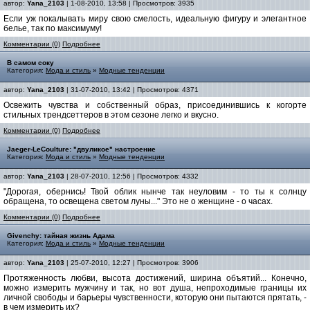
автор:
Yana_2103
| 1-08-2010, 13:58 | Просмотров: 3935
Если уж покалывать миру свою смелость, идеальную фигуру и элегантное
белье, так по максимуму!
Комментарии (0)
Подробнее
В самом соку
Категория:
Мода и стиль
»
Модные тенденции
автор:
Yana_2103
| 31-07-2010, 13:42 | Просмотров: 4371
Освежить чувства и собственный образ, присоединившись к когорте
стильных трендсеттеров в этом сезоне легко и вкусно.
Комментарии (0)
Подробнее
Jaeger-LeCoulture: "двуликое" настроение
Категория:
Мода и стиль
»
Модные тенденции
автор:
Yana_2103
| 28-07-2010, 12:56 | Просмотров: 4332
"Дорогая, обернись! Твой облик нынче так неуловим - то ты к солнцу
обращена, то освещена светом луны..." Это не о женщине - о часах.
Комментарии (0)
Подробнее
Givenchy: тайная жизнь Адама
Категория:
Мода и стиль
»
Модные тенденции
автор:
Yana_2103
| 25-07-2010, 12:27 | Просмотров: 3906
Протяженность любви, высота достижений, ширина объятий... Конечно,
можно измерить мужчину и так, но вот душа, непроходимые границы их
личной свободы и барьеры чувственности, которую они пытаются прятать, -
в чем измерить их?