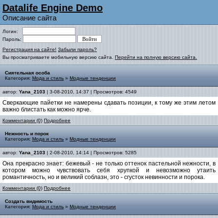
Datalife Engine Demo
Описание сайта
Логин:
Пароль:
Регистрация на сайте!
Забыли пароль?
Вы просматриваете мобильную версию сайта.
Перейти на полную версию сайта.
Сиятельная особа
Категория:
Мода и стиль
»
Модные тенденции
автор:
Yana_2103
| 3-08-2010, 14:37 | Просмотров: 4549
Сверкающие пайетки не намерены сдавать позиции, к тому же этим летом
важно блистать как можно ярче.
Комментарии (0)
Подробнее
Нежность и порок
Категория:
Мода и стиль
»
Модные тенденции
автор:
Yana_2103
| 2-08-2010, 14:14 | Просмотров: 5285
Она прекрасно знает: бежевый - не только оттенок пастельной нежности, в
котором можно чувствовать себя хрупкой и невозможно утаить
романтичность, но и великий соблазн, это - сгусток невинности и порока.
Комментарии (0)
Подробнее
Создать видимость
Категория:
Мода и стиль
»
Модные тенденции