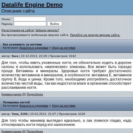
Datalife Engine Demo
Описание сайта
Логин:
Пароль:
Регистрация на сайте!
Забыли пароль?
Вы просматриваете мобильную версию сайта.
Перейти на полную версию сайта.
Как ухаживать за ногтями
Категория:
Красота и здоровье
»
Уход за ногтями
автор:
Sara
| 22-12-2013, 22:29 | Просмотров: 3242
Для того, чтобы иметь ухоженные ногти, не обязательно ходить в дорогие
салоны и использовать «магические» эликсиры. Все может быть гораздо
проще. Витамины и минералы. Здоровые ногти требуют достаточного
количество витаминов и минералов, в особенности: витамина Е, витаминов
группу В, йода и цинка. Кроме того, необходимо употреблять достаточное
количество чистой воды, так как недостаток влаги в организме способствует
расслаиванию ногтя.
Комментарии (0)
Подробнее
Полировка ногтей
Категория:
Красота и здоровье
»
Уход за ногтями
автор:
Yana_2103
| 10-01-2012, 21:07 | Просмотров: 4130
Для того чтобы маникюр выглядел идеально, а лак ложился гладко, надо
отполировать ногти перед его нанесением.
Комментарии (0)
Подробнее