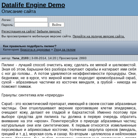
Datalife Engine Demo
Описание сайта
Логин:
Пароль:
Регистрация на сайте!
Забыли пароль?
Вы просматриваете мобильную версию сайта.
Перейти на полную версию сайта.
Как правильно подобрать пилинг?
Категория:
Красота и здоровье
»
Уход за телом
автор:
Yana_2103
| 3-08-2014, 14:20 | Просмотров: 2893
Пилинг - лучший способ очистить кожу, сделать ее мягкой и шелковистой.
Зная об этом, барышни без разбора покупают скрабы и натирают ими себя
с ног до головы... А потом удивляются неэффективности процедуры. Они,
бедняжки, не в курсе, что жирной коже не подходит кремообразный скраб,
сухой - абразивные частички из косточек миндаля, а грубой - никогда не
поможет гоммаж.
Гранулы: синтетика или «природа»
Скраб - это косметический препарат, имеющий в своем составе абразивные
частицы. Они отшелушивают верхние ороговевшие клетки эпидермиса,
очищают кожу, делают ее гладкой и бархатистой. Именно поэтому при
выборе средства для пилинга ты должна в первую очередь обратить
внимание на эти «крохи». Поинтересуйся о природе абразивных частиц:
натуральные они или синтетические. К первым относятся измельченные
персиковые и абрикосовые косточки, толченая скорлупа орехов (миндаль,
грецкий и т. д.), морская соль и сахар. Ко вторым - целлюлоза и нейлоновая