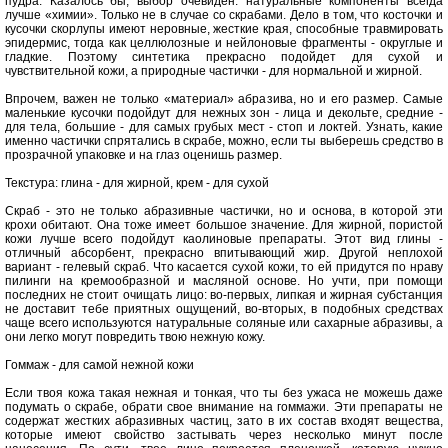
пудра. Казалось бы, выбор очевиден: натуральные компоненты всегда
лучше «химии». Только не в случае со скрабами. Дело в том, что косточки и
кусочки скорлупы имеют неровные, жесткие края, способные травмировать
эпидермис, тогда как целлюлозные и нейлоновые фрагменты - округлые и
гладкие. Поэтому синтетика прекрасно подойдет для сухой и
чувствительной кожи, а природные частички - для нормальной и жирной.
Впрочем, важен не только «материал» абразива, но и его размер. Самые
маленькие кусочки подойдут для нежных зон - лица и декольте, средние -
для тела, большие - для самых грубых мест - стоп и локтей. Узнать, какие
именно частички спрятались в скрабе, можно, если ты выберешь средство в
прозрачной упаковке и на глаз оценишь размер.
Текстура: глина - для жирной, крем - для сухой
Скраб - это не только абразивные частички, но и основа, в которой эти
крохи обитают. Она тоже имеет большое значение. Для жирной, пористой
кожи лучше всего подойдут каолиновые препараты. Этот вид глины -
отличный абсорбент, прекрасно впитывающий жир. Другой неплохой
вариант - гелевый скраб. Что касается сухой кожи, то ей придутся по нраву
пилинги на кремообразной и масляной основе. Но учти, при помощи
последних не стоит очищать лицо: во-первых, липкая и жирная субстанция
не доставит тебе приятных ощущений, во-вторых, в подобных средствах
чаще всего используются натуральные соляные или сахарные абразивы, а
они легко могут повредить твою нежную кожу.
Гоммаж - для самой нежной кожи
Если твоя кожа такая нежная и тонкая, что ты без ужаса не можешь даже
подумать о скрабе, обрати свое внимание на гоммажи. Эти препараты не
содержат жестких абразивных частиц, зато в их состав входят вещества,
которые имеют свойство застывать через несколько минут после