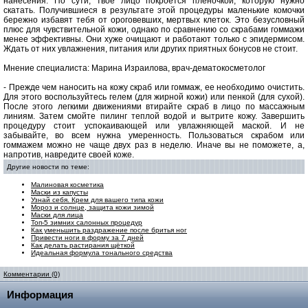
нанесения. По сути, твое лицо покроется пленочкой, которую нужно
скатать. Получившиеся в результате этой процедуры маленькие комочки
бережно избавят тебя от ороговевших, мертвых клеток. Это безусловный
плюс для чувствительной кожи, однако по сравнению со скрабами гоммажи
менее эффективны. Они хуже очищают и работают только с эпидермисом.
Ждать от них увлажнения, питания или других приятных бонусов не стоит.
Мнение специалиста: Марина Израилова, врач-дематокосметолог
- Прежде чем наносить на кожу скраб или гоммаж, ее необходимо очистить.
Для этого воспользуйтесь гелем (для жирной кожи) или пенкой (для сухой).
После этого легкими движениями втирайте скраб в лицо по массажным
линиям. Затем смойте пилинг теплой водой и вытрите кожу. Завершить
процедуру стоит успокаивающей или увлажняющей маской. И не
забывайте, во всем нужна умеренность. Пользоваться скрабом или
гоммажем можно не чаще двух раз в неделю. Иначе вы не поможете, а,
напротив, навредите своей коже.
Другие новости по теме:
Малиновая косметика
Маски из капусты
Узнай себя. Крем для вашего типа кожи
Мороз и солнце, защита кожи зимой
Маски для лица
Топ-5 зимних салонных процедур
Как уменьшить раздражение после бритья ног
Привести ноги в форму за 7 дней
Как делать растирания щёткой
Идеальная формула тонального средства
Комментарии (0)
Информация