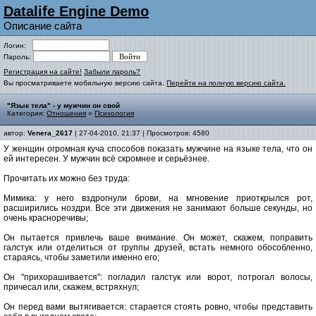
Datalife Engine Demo
Описание сайта
Логин:
Пароль:
Регистрация на сайте!
Забыли пароль?
Вы просматриваете мобильную версию сайта.
Перейти на полную версию сайта.
"Язык тела" - у мужчин он свой
Категория:
Отношения
»
Психология
автор:
Venera_2617
| 27-04-2010, 21:37 | Просмотров: 4580
У женщин огромная куча способов показать мужчине на языке тела, что он
ей интересен. У мужчин всё скромнее и серьёзнее.
Прочитать их можно без труда:
Мимика: у него вздрогнули брови, на мгновение приоткрылся рот,
расширились ноздри. Все эти движения не занимают больше секунды, но
очень красноречивы;
Он пытается привлечь ваше внимание. Он может, скажем, поправить
галстук или отделиться от группы друзей, встать немного обособленно,
стараясь, чтобы заметили именно его;
Он "прихорашивается": погладил галстук или ворот, потрогал волосы,
причесал или, скажем, встряхнул;
Он перед вами вытягивается: старается стоять ровно, чтобы представить