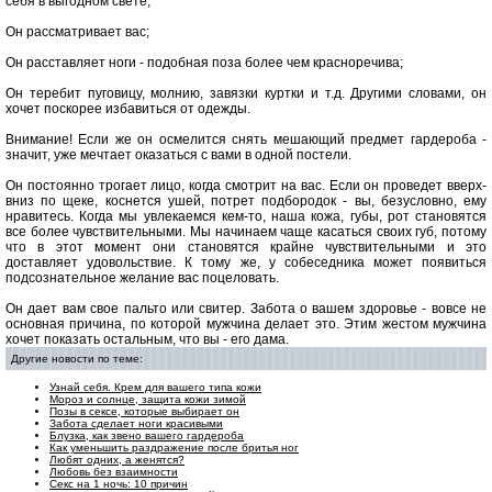
себя в выгодном свете;
Он рассматривает вас;
Он расставляет ноги - подобная поза более чем красноречива;
Он теребит пуговицу, молнию, завязки куртки и т.д. Другими словами, он
хочет поскорее избавиться от одежды.
Внимание! Если же он осмелится снять мешающий предмет гардероба -
значит, уже мечтает оказаться с вами в одной постели.
Он постоянно трогает лицо, когда смотрит на вас. Если он проведет вверх-
вниз по щеке, коснется ушей, потрет подбородок - вы, безусловно, ему
нравитесь. Когда мы увлекаемся кем-то, наша кожа, губы, рот становятся
все более чувствительными. Мы начинаем чаще касаться своих губ, потому
что в этот момент они становятся крайне чувствительными и это
доставляет удовольствие. К тому же, у собеседника может появиться
подсознательное желание вас поцеловать.
Он дает вам свое пальто или свитер. Забота о вашем здоровье - вовсе не
основная причина, по которой мужчина делает это. Этим жестом мужчина
хочет показать остальным, что вы - его дама.
Другие новости по теме:
Узнай себя. Крем для вашего типа кожи
Мороз и солнце, защита кожи зимой
Позы в сексе, которые выбирает он
Забота сделает ноги красивыми
Блузка, как звено вашего гардероба
Как уменьшить раздражение после бритья ног
Любят одних, а женятся?
Любовь без взаимности
Cекс на 1 ночь: 10 причин