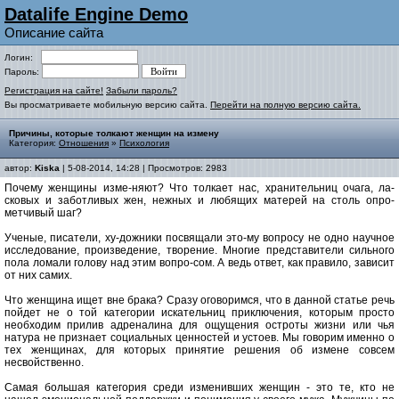
Datalife Engine Demo
Описание сайта
Логин:
Пароль:
Регистрация на сайте!
Забыли пароль?
Вы просматриваете мобильную версию сайта.
Перейти на полную версию сайта.
Причины, которые толкают женщин на измену
Категория:
Отношения
»
Психология
автор:
Kiska
| 5-08-2014, 14:28 | Просмотров: 2983
Почему женщины изме-няют? Что толкает нас, хранительниц очага, ла-
сковых и заботливых жен, нежных и любящих матерей на столь опро-
метчивый шаг?
Ученые, писатели, ху-дожники посвящали это-му вопросу не одно научное
исследование, произведение, творение. Многие представители сильного
пола ломали голову над этим вопро-сом. А ведь ответ, как правило, зависит
от них самих.
Что женщина ищет вне брака? Сразу оговоримся, что в данной статье речь
пойдет не о той категории искательниц приключения, которым просто
необходим прилив адреналина для ощущения остроты жизни или чья
натура не признает социальных ценностей и устоев. Мы говорим именно о
тех женщинах, для которых принятие решения об измене совсем
несвойственно.
Самая большая категория среди изменивших женщин - это те, кто не