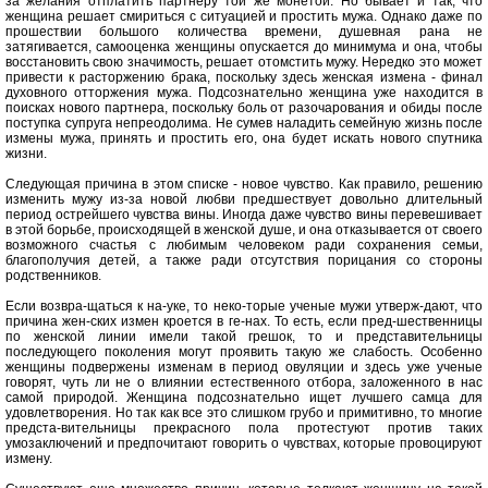
за желания отплатить партнеру той же монетой. Но бывает и так, что
женщина решает смириться с ситуацией и простить мужа. Однако даже по
прошествии большого количества времени, душевная рана не
затягивается, самооценка женщины опускается до минимума и она, чтобы
восстановить свою значимость, решает отомстить мужу. Нередко это может
привести к расторжению брака, поскольку здесь женская измена - финал
духовного отторжения мужа. Подсознательно женщина уже находится в
поисках нового партнера, поскольку боль от разочарования и обиды после
поступка супруга непреодолима. Не сумев наладить семейную жизнь после
измены мужа, принять и простить его, она будет искать нового спутника
жизни.
Следующая причина в этом списке - новое чувство. Как правило, решению
изменить мужу из-за новой любви предшествует довольно длительный
период острейшего чувства вины. Иногда даже чувство вины перевешивает
в этой борьбе, происходящей в женской душе, и она отказывается от своего
возможного счастья с любимым человеком ради сохранения семьи,
благополучия детей, а также ради отсутствия порицания со стороны
родственников.
Если возвра-щаться к на-уке, то неко-торые ученые мужи утверж-дают, что
причина жен-ских измен кроется в ге-нах. То есть, если пред-шественницы
по женской линии имели такой грешок, то и представительницы
последующего поколения могут проявить такую же слабость. Особенно
женщины подвержены изменам в период овуляции и здесь уже ученые
говорят, чуть ли не о влиянии естественного отбора, заложенного в нас
самой природой. Женщина подсознательно ищет лучшего самца для
удовлетворения. Но так как все это слишком грубо и примитивно, то многие
предста-вительницы прекрасного пола протестуют против таких
умозаключений и предпочитают говорить о чувствах, которые провоцируют
измену.