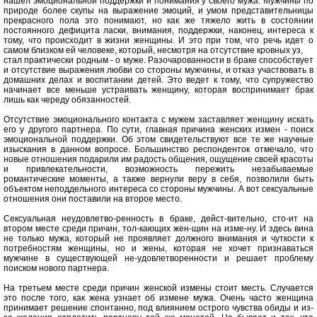
нашел эмоциональной поддержки и понимания у своего мужа. Мужчины по
природе более скупы на выражение эмоций, и умом представительницы
прекрасного пола это понимают, но как же тяжело жить в состоянии
постоянного дефицита ласки, внимания, поддержки, наконец, интереса к
тому, что происходит в жизни женщины. И это при том, что речь идет о
самом близком ей человеке, который, несмотря на отсутствие кровных уз,
стал практически родным - о муже. Разочарованности в браке способствует
и отсутствие выражения любви со стороны мужчины, и отказ участвовать в
домашних делах и воспитании детей. Это ведет к тому, что супружество
начинает все меньше устраивать женщину, которая воспринимает брак
лишь как череду обязанностей.
Отсутствие эмоционального контакта с мужем заставляет женщину искать
его у другого партнера. По сути, главная причина женских измен - поиск
эмоциональной поддержки. Об этом свидетельствуют все те же научные
изыскания в данном вопросе. Большинство респонденток отмечало, что
новые отношения подарили им радость общения, ощущение своей красоты
и привлекательности, возможность пережить незабываемые
романтические моменты, а также вернули веру в себя, позволили быть
объектом неподдельного интереса со стороны мужчины. А вот сексуальные
отношения они поставили на второе место.
Сексуальная неудовлетво-ренность в браке, дейст-вительно, сто-ит на
втором месте среди причин, тол-кающих жен-щин на изме-ну. И здесь вина
не только мужа, который не проявляет должного внимания и чуткости к
потребностям женщины, но и жены, которая не хочет признаваться
мужчине в существующей не-удовлетворенности и решает проблему
поиском нового партнера.
На третьем месте среди причин женской измены стоит месть. Случается
это после того, как жена узнает об измене мужа. Очень часто женщина
принимает решение спонтанно, под влиянием острого чувства обиды и из-