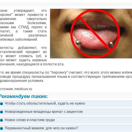
рачи утверждают, что
пирсинг" может привести к
аражению смертельно
пасными болезнями,
акими как СПИД, герпес и
епатит, а также стать
ричиной различных
рибковых заболеваний.
антисты добавляют, что
еталлический предмет во
ту может сломать зуб, а
кол может задеть нервные
кончания, находящиеся в полости рта.
 то же время специалисты по "пирсингу" считают, что всего этого можно избеж
роводя процедуру прокалывания языка в соответствующих требованиям орг
дравоохранения условиях.
сточник: medicus.ru
Чтобы стать обольстительной, худеть не нужно
Новорожденные младенцы кричат с акцентом
Новое слово в пластике груди
Перманентный макияж: для чего он нужен?