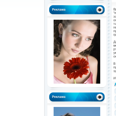
В
Реклама
"
з
о
т
г
п
г
Д
м
р
у
о
В
п
з
И
Реклама