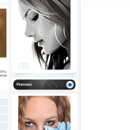
ать,
анов
Реклама