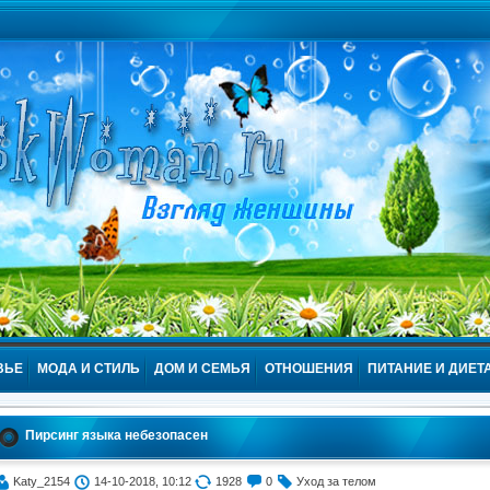
ВЬЕ
МОДА И СТИЛЬ
ДОМ И СЕМЬЯ
ОТНОШЕНИЯ
ПИТАНИЕ И ДИЕТ
Пирсинг языка небезопасен
Katy_2154
14-10-2018, 10:12
1928
0
Уход за телом