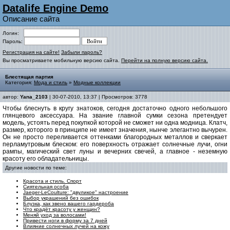
Datalife Engine Demo
Описание сайта
Логин:
Пароль:
Регистрация на сайте!
Забыли пароль?
Вы просматриваете мобильную версию сайта.
Перейти на полную версию сайта.
Блестящая партия
Категория:
Мода и стиль
»
Модные коллекции
автор:
Yana_2103
| 30-07-2010, 13:37 | Просмотров: 3778
Чтобы блеснуть в кругу знатоков, сегодня достаточно одного небольшого
глянцевого аксессуара. На звание главной сумки сезона претендует
модель, устоять перед покупкой которой не сможет ни одна модница. Клатч,
размер, которого в принципе не имеет значения, нынче элегантно вычурен.
Он не просто переливается оттенками благородных металлов и сверкает
перламутровым блеском: его поверхность отражает солнечные лучи, огни
рампы, магический свет луны и вечерних свечей, а главное - неземную
красоту его обладательницы.
Другие новости по теме:
Красота и стиль. Спорт
Сиятельная особа
Jaeger-LeCoulture: "двуликое" настроение
Выбор украшений без ошибок
Блузка, как звено вашего гардероба
Что крадёт красоту у женщин?
Меняй уход за волосами!
Привести ноги в форму за 7 дней
Влияние солнечных лучей на кожу