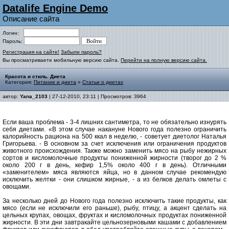
Datalife Engine Demo
Описание сайта
Логин:
Пароль:
Регистрация на сайте!
Забыли пароль?
Вы просматриваете мобильную версию сайта.
Перейти на полную версию сайта.
Красота и стиль. Диета
Категория:
Питание и диета
»
Статьи о диетах
автор:
Yana_2103
| 27-12-2010, 23:11 | Просмотров: 3964
Если ваша проблема - 3-4 лишних сантиметра, то не обязательно изнурять
себя диетами. «В этом случае накануне Нового года полезно ограничить
калорийность рациона на 500 ккал в неделю, - советует диетолог Наталья
Григорьева. - В основном за счет исключения или ограничения продуктов
животного происхождения. Также можно заменить мясо на рыбу нежирных
сортов и кисломолочные продукты пониженной жирности (творог до 2 %
около 200 г в день, кефир 1,5% около 400 г в день). Отличными
«заменителем» мяса являются яйца, но в данном случае рекомендую
исключить желтки - они слишком жирные, - а из белков делать омлеты с
овощами.
За несколько дней до Нового года полезно исключить такие продукты, как
мясо (если не исключили его раньше), рыбу, птицу, а акцент сделать на
цельных крупах, овощах, фруктах и кисломолочных продуктах пониженной
жирности. В эти дни завтракайте цельнозерновыми кашами с добавлением