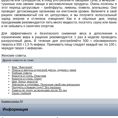
фруктов или сухофруктов, в обед употребляйте овощные супы, а вечером -
тушеные или свежие овощи и кисломолочные продукты. Очень полезны в
этот период цитрусовые – грейпфруты, лимоны, помело, апельсины. Они
проводят детоксикацию организма на клеточном уровне. Включите в свой
рацион свежевыжатый сок из цитрусовых, и вы получите колоссальный
заряд энергии и отличное очищение! Как и в обычные дни, перед
праздниками рекомендуется пить много жидкости, посетить сауну или баню
и не забывать о занятиях спортом.
Для эффективного и безопасного снижения веса в дополнение к
ограничению жира в рационе рекомендуется 1 раз в неделю проводить
разгрузочный день. В течение дня употребляйте 500 г обезжиренного
творога и 500 г 1,5 % кефира. Принимать пищу следует каждый час по 100 г,
чередуя творог с кефиром».
Женские советы.
Другие новости по теме:
Кекс "Фантазия"
Плюсы и минусы огуречной диеты, худеем с умом
Рыбные советы
Красота и стиль. Пластика
Красота и стиль. Спорт
Шик, блеск, красота!
Апельсин и здоровье. Полезные свойства апельсина
Похудеть к Новому году? Это реально
Советы по уходу за волосами после 50 лет
Салат грибной
Комментарии (0)
Информация