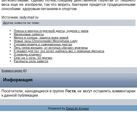
антибиотиками. Однако по-настоящему действенной таблетки от лишнего
веса еще не изобрели, так что морить бактерии придется традиционными
способами: здоровым питанием и спортом.
Источник:
lady.mail.ru
Другие новости по теме:
Плюсы и минусы огуречной диеты, худеем с умом
Малиновые секреты
Мороз и солнце, защита кожи зимой
Новые часы Chronomasler Мооnphase Lady
Суровая правда о современных диетах
Пять типов женщин, от которых сбегают мужчины
6 правил для тех, кто хочет набрать вес с помощью фитнеса
Углеводы атакуют!
Cекс на 1 ночь: 10 причин
Раскрыта сила зависти
Комментарии (0)
Информация
Посетители, находящиеся в группе
Гости
, не могут оставлять комментарии
к данной публикации.
Powered by
DataLife Engine