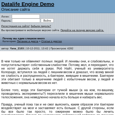
Datalife Engine Demo
Описание сайта
Логин:
Пароль:
Регистрация на сайте!
Забыли пароль?
Вы просматриваете мобильную версию сайта.
Перейти на полную версию сайта.
Почему мы едим слишком много
Категория:
Питание и диета
»
Статьи о диетах
автор:
Yana_2103
| 10-12-2011, 13:42 | Просмотров: 4282
В чем только ни обвиняют полных людей. И ленивы они, и слабовольны, и
попустительствуют собственным слабостям. Потому, мол, и переедают, что
не хотят держать себя в руках. Роб Найт, ученый из университета
Колорадо, вступился за людей с лишним весом и доказал, что всему виной
не слабость и распущенность, а бактерии, живущие в кишечнике. Бактерии
эти обитают только в кишечнике людей с избыточным весом, у людей и
животных с нормальным весом их нет.
Более того, когда эти бактерии от тучной мыши (а на ком, по-вашему,
проводились эксперименты?) переселили в кишечник мыши нормального
телосложения, она немедленно начала есть больше и набирать вес.
Правда, ученый пока так и не смог выяснить, каким образом эти бактерии
воздействуют на мозг и заставляют есть больше. С другой стороны, если
бы все было так просто, то ожирение можно было бы лечить