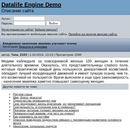
Datalife Engine Demo
Описание сайта
Логин:
Пароль:
Регистрация на сайте!
Забыли пароль?
Вы просматриваете мобильную версию сайта.
Перейти на полную версию сайта.
Ежедневное нанесение макияжа улучшает осанку
Категория:
Красота и здоровье
автор:
Yana_2103
| 1-10-2014, 13:13 | Просмотров: 2296
Медики наблюдали за повседневной жизнью 100 женщин в течение
длительного времени. Оказалось, что представительницы слабого пола,
которые практически каждый день пользуются декоративной косметикой,
обладают лучшей координацией движений и имеют лучшую осанку, чем те,
кто косметикой не пользуются. Врачи выяснили и еще одну закономерность
- нанесение макияжа заметно повышает самооценку женщин.
Другие новости по теме:
Рисуем глаза
Шик, блеск, красота!
Одиночество провоцирует рак
Секс продлевает жизнь мужчинам, но укорачивает женщинам
Сексуальность: в сознании или в гормонах?
Причины, которые толкают женщин на измену
Перманентный макияж: для чего он нужен?
Как ухаживать за ногтями
Опасное поведение подростков связано с чрезмерным развитием головного
мозга
Нанесение тональных средств