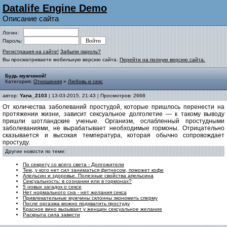
Datalife Engine Demo
Описание сайта
Логин:
Пароль:
Регистрация на сайте!
Забыли пароль?
Вы просматриваете мобильную версию сайта.
Перейти на полную версию сайта.
Будь мужчиной!
Категория:
Отношения
»
Любовь и секс
автор:
Yana_2103
| 13-03-2015, 21:43 | Просмотров: 2668
От количества заболеваний простудой, которые пришлось перенести на
протяжении жизни, зависит сексуальное долголетие — к такому выводу
пришли шотландские ученые. Организм, ослабленный простудными
заболеваниями, не вырабатывает необходимые гормоны. Отрицательно
сказывается и высокая температура, которая обычно сопровождает
простуду.
Другие новости по теме:
По секрету со всего света - Долгожители
Тем, у кого нет сил заниматься фитнесом, поможет кофе
Апельсин и здоровье. Полезные свойства апельсина
Сексуальность: в сознании или в гормонах?
5 новых загадок о сексе
Нет нормального сна - нет желания секса
Привлекательные мужчины склонны экономить сперму
После оргазма можно подхватить простуду
Красное вино вызывает у женщин сексуальное желание
Раскрыта сила зависти