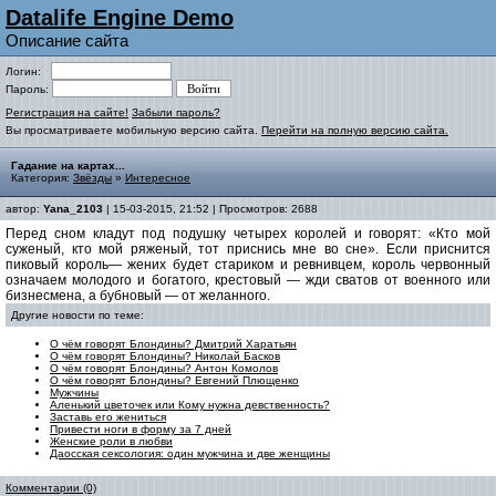
Datalife Engine Demo
Описание сайта
Логин:
Пароль:
Регистрация на сайте!
Забыли пароль?
Вы просматриваете мобильную версию сайта.
Перейти на полную версию сайта.
Гадание на картах...
Категория:
Звёзды
»
Интересное
автор:
Yana_2103
| 15-03-2015, 21:52 | Просмотров: 2688
Перед сном кладут под подушку четырех королей и говорят: «Кто мой
суженый, кто мой ряженый, тот приснись мне во сне». Если приснится
пиковый король— жених будет стариком и ревнивцем, король червонный
означаем молодого и богатого, крестовый — жди сватов от военного или
бизнесмена, а бубновый — от желанного.
Другие новости по теме:
О чём говорят Блондины? Дмитрий Харатьян
О чём говорят Блондины? Николай Басков
О чём говорят Блондины? Антон Комолов
О чём говорят Блондины? Евгений Плющенко
Мужчины
Аленький цветочек или Кому нужна девственность?
Заставь его жениться
Привести ноги в форму за 7 дней
Женские роли в любви
Даосская сексология: один мужчина и две женщины
Комментарии (0)