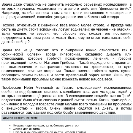
Врачи даже старались не замечать несколько серьёзных исследований, в
которых изучались механизмы негативного действия "феномена йо-йо".
Например, колебания веса вызывали в крови повышение холестерина и
ещё ряд изменений, способствующих развитию заболеваний сердца.
Похоже, относиться к снижению веса нужно более строго. И прежде чем
сесть на диету, стоит вспомнить лозунг водителей: не уверен - не обгоняй.
Если человек не уверен, что, сбросив вес, сможет его постоянно
поддерживать на этом уровне, может быть, ему не стоит изматывать себя
диетой вообще?
Врачи всё чаще говорят, что к ожирению нужно относиться как к
хронической болезни вроде гипертонии, сахарного диабета или
стенокардии, которые требуют пожизненного лечения, - говорит
практикующий психолог Наталия Грибова. - Такой подход очень нравится,
он психологичен и настраивает человека на хроническое, по сути
пожизненное, лечение ожирения. Только вместо таблеток здесь нужно
соблюдать режим питания и вести правильный образ жизни. Лишь при
таком понимании проблемы можно избежать нового набора веса.
Профессор Нейл Меткальф из Глазго, руководивший исследованием,
особенно подчёркивает опасность колебания веса для молодых людей, у
которых организм ещё развивается. В исследовании воздействие на "рыб-
подростков" было чётко связано с ранней смертностью. Как ни прискорбно,
но именно в молодом возрасте люди больше всего помешаны на проблемах
с внешностью и весом. Очень многие садятся на диету, а потом
разъедаются, закладывая под себя бомбу замедленного действия.
Другие новости по теме:
Кушать надо меньше, да побольше двигаться
Диета для интима
Плюсы и минусы огуречной диеты, худеем с умом