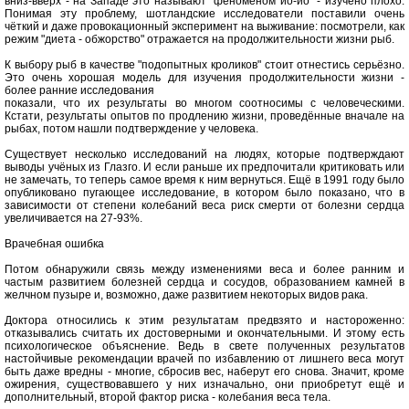
вниз-вверх - на Западе это называют "феноменом йо-йо" - изучено плохо.
Понимая эту проблему, шотландские исследователи поставили очень
чёткий и даже провокационный эксперимент на выживание: посмотрели, как
режим "диета - обжорство" отражается на продолжительности жизни рыб.
К выбору рыб в качестве "подопытных кроликов" стоит отнестись серьёзно.
Это очень хорошая модель для изучения продолжительности жизни -
более ранние исследования
показали, что их результаты во многом соотносимы с человеческими.
Кстати, результаты опытов по продлению жизни, проведённые вначале на
рыбах, потом нашли подтверждение у человека.
Существует несколько исследований на людях, которые подтверждают
выводы учёных из Глазго. И если раньше их предпочитали критиковать или
не замечать, то теперь самое время к ним вернуться. Ещё в 1991 году было
опубликовано пугающее исследование, в котором было показано, что в
зависимости от степени колебаний веса риск смерти от болезни сердца
увеличивается на 27-93%.
Врачебная ошибка
Потом обнаружили связь между изменениями веса и более ранним и
частым развитием болезней сердца и сосудов, образованием камней в
желчном пузыре и, возможно, даже развитием некоторых видов рака.
Доктора относились к этим результатам предвзято и настороженно:
отказывались считать их достоверными и окончательными. И этому есть
психологическое объяснение. Ведь в свете полученных результатов
настойчивые рекомендации врачей по избавлению от лишнего веса могут
быть даже вредны - многие, сбросив вес, наберут его снова. Значит, кроме
ожирения, существовавшего у них изначально, они приобретут ещё и
дополнительный, второй фактор риска - колебания веса тела.