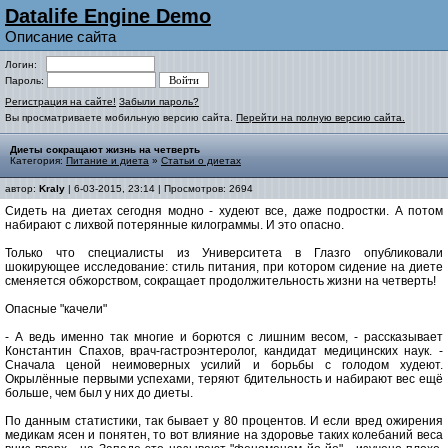
Datalife Engine Demo
Описание сайта
Логин:
Пароль:
Регистрация на сайте!
Забыли пароль?
Вы просматриваете мобильную версию сайта.
Перейти на полную версию сайта.
Диеты сокращают жизнь на четверть
Категория:
Питание и диета
»
Статьи о диетах
автор:
Kraly
| 6-03-2015, 23:14 | Просмотров: 2694
Сидеть на диетах сегодня модно - худеют все, даже подростки. А потом
набирают с лихвой потерянные килограммы. И это опасно.
Только что специалисты из Университета в Глазго опубликовали
шокирующее исследование: стиль питания, при котором сидение на диете
сменяется обжорством, сокращает продолжительность жизни на четверть!
Опасные "качели"
- А ведь именно так многие и борются с лишним весом, - рассказывает
Константин Спахов, врач-гастроэнтеролог, кандидат медицинских наук. -
Сначала ценой неимоверных усилий и борьбы с голодом худеют.
Окрылённые первыми успехами, теряют бдительность и набирают вес ещё
больше, чем был у них до диеты.
По данным статистики, так бывает у 80 процентов. И если вред ожирения
медикам ясен и понятен, то вот влияние на здоровье таких колебаний веса