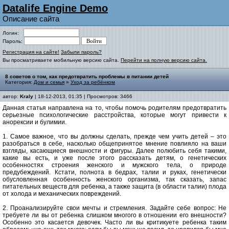
Datalife Engine Demo
Описание сайта
Логин:
Пароль:
Регистрация на сайте!
Забыли пароль?
Вы просматриваете мобильную версию сайта.
Перейти на полную версию сайта.
8 советов о том, как предотвратить проблемы в питании детей
Категория:
Дом и семья
»
Уход за ребёнком
автор:
Kraly
| 18-12-2013, 01:35 | Просмотров: 3466
Данная статья направлена на то, чтобы помочь родителям предотвратить
серьезные психологические расстройства, которые могут привести к
анорексии и булимии.
1. Самое важное, что вы должны сделать, прежде чем учить детей – это
разобраться в себе, насколько общепринятое мнение повлияло на ваши
взгляды, касающиеся внешности и фигуры. Далее полюбить себя такими,
какие вы есть, и уже после этого рассказать детям, о генетических
особенностях строения женского и мужского тела, о природе
предубеждений. Кстати, полнота в бедрах, талии и руках, генетически
обусловленная особенность женского организма, так сказать, запас
питательных веществ для ребенка, а также защита (в области талии) плода
от холода и механических повреждений.
2. Проанализируйте свои мечты и стремления. Задайте себе вопрос: Не
требуете ли вы от ребенка слишком многого в отношении его внешности?
Особенно это касается девочек. Часто ли вы критикуете ребенка таким