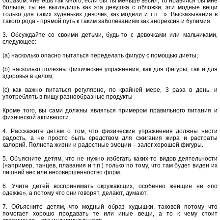
образом: «не ешь так много; если бы ты меньше весил, то нравился бы мне
больше; ты не выглядишь как эта девушка с обложки; эти модные вещи
только для таких худеньких девочек, как модели и т.п…». Высказывания в
такого рода - прямой путь к таким заболеваниям как анорексия и булимия.
3. Обсуждайте со своими детьми, будь-то с девочками или мальчиками,
следующее:
(a) насколько опасно пытаться переделать фигуру с помощью диеты;
(b) насколько полезны физические упражнения, как для фигуры, так и для
здоровья в целом;
(c) как важно питаться регулярно, по крайней мере, 3 раза в день, и
употреблять в пищу разнообразные продукты
Кроме того, вы сами должны являться примером правильного питания и
физической активности.
4. Расскажите детям о том, что физические упражнения должны нести
радость, а не просто быть средством для сжигания жира и растраты
калорий. Полнота жизни и радостные эмоции – залог хорошей фигуры.
5. Объясните детям, что не нужно избегать каких-то видов деятельности
(например, танцев, плавания и т.п.) только по тому, что там будет виден их
лишний вес или несовершенноство форм.
6. Учите детей воспринимать окружающих, особенно женщин не «по
одежке», а потому что они говорят, делают, думают.
7. Объясните детям, что модный образ худышки, таковой потому что
помогает хорошо продавать те или иные вещи, а то к чему стоит