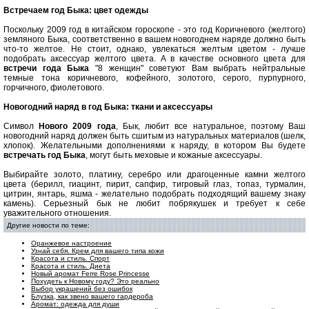
Встречаем год Быка: цвет одежды
Поскольку 2009 год в китайском гороскопе - это год Коричневого (желтого)
земляного Быка, соответственно в вашем новогоднем наряде должно быть
что-то желтое. Не стоит, однако, увлекаться желтым цветом - лучше
подобрать аксессуар желтого цвета. А в качестве основного цвета для
встречи года Быка
"8 женщин" советуют Вам выбрать нейтральные
темные тона коричневого, кофейного, золотого, серого, пурпурного,
горчичного, фиолетового.
Новогодний наряд в год Быка: ткани и аксессуары
Символ
Нового 2009 года
, Бык, любит все натуральное, поэтому Ваш
новогодний наряд должен быть сшитым из натуральных материалов (шелк,
хлопок). Желательными дополнениями к наряду, в котором Вы будете
встречать год Быка
, могут быть меховые и кожаные аксессуары.
Выбирайте золото, платину, серебро или драгоценные камни желтого
цвета (берилл, гиацинт, пирит, сапфир, тигровый глаз, топаз, турмалин,
цитрин, янтарь, яшма - желательно подобрать подходящий вашему знаку
камень). Серьезный бык не любит побрякушек и требует к себе
уважительного отношения.
Другие новости по теме:
Оранжевое настроение
Узнай себя. Крем для вашего типа кожи
Красота и стиль. Спорт
Красота и стиль. Диета
Новый аромат Ferre Rose Princesse
Похудеть к Новому году? Это реально
Выбор украшений без ошибок
Блузка, как звено вашего гардероба
Аромат: одежда для души