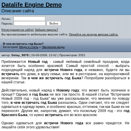
Datalife Engine Demo
Описание сайта
Логин:
Пароль:
Регистрация на сайте!
Забыли пароль?
Вы просматриваете мобильную версию сайта.
Перейти на полную версию сайта.
В чем встречать год Быка?
Категория:
Мода и стиль
»
Эволюция моды
автор:
Gelay_9878
| 24-09-2009, 13:42 | Просмотров: 3351
Приближается
Новый год
- самый любимый семейный праздник, когда
хочется быть особенно красивой. Самый простой способ - выбрать
подходящий наряд для
встречи Нового года
, и неважно, будете ли вы
встречать
его дома, в кругу семьи, или же в ресторане, на корпоративной
вечеринке. Так
в чем же встречать год Быка
? Попробуем разобраться в
нашей статье.
Действительно, новый наряд к
Новому году
, что может быть логичнее и
проще? Однако в
год Быка
не все так просто. В нашей статье "Встречаем
Новый 2009 год - год Быка" мы уже рассказывали, что мнения по поводу
того,
в чем встречать год Быка
разошлись. Одни считают, что не следует
одеваться в одежду ярких, и особенно красных, оттенков, так как Быки их не
переносят. Другие же, напротив, думают, что поскольку 2009 год - это
год
Красного Быка
, то нужно
встречать
его во всех красном.
Однако одеваться для
встречи Нового года
все равно придется. Не
лишайте себя этого удовольствия!