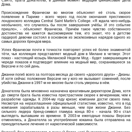
Санто, брата Донателлы, в данный момент ведущий финансовые дела
Дома.
Происхождение Франчески во многом объясняет её столь скорое
появление в Париже - всего через год после окончания престижного
лондонского колледжа Central Saint Martin's College. «Я ждала чего-нибудь
необычного, что случилось бы после завершения учёбы. И это событие
пришло», - объясняет Франческа. Причём такое чувство собственного
достоинства не кажется высокомерием тем, кто знает, что в детстве
гардероб девочки состоял в основном из эксклюзивных нарядов одного из
самых дорогих брендов мира.
Успех Франчески почти в точности повторяет успех её более знаменитой
тёти, чья коллекция представляет модный дом в Милане в четверг. Этот
показ - настоящий козырь Миланской Недели Мод - будет завершающим в
череде показов и подтвердит влияние на модный мир, сохранившееся за
Версаче и по сей день.
Джанни погиб всего за полтора месяца до своего «дорогого друга» - Дианы.
И хотя сейчас положение Версаче ни у кого не вызывает сомнений, после
убийства Джанни в 1997-м не многие были столь уверены в нём.
Донателла была мгновенно назначена креативным директором Дома, хотя
до смерти брата была известна пристрастием скорее к вечеринкам, чем к
разработке одежды. К 2004-му году кризис компании достиг своего пика.
Несмотря на неразглашение официальной статистики, известно, что в год
компания зарабатывала в разы меньше, чем при жизни Джанни. Без
сильного лидера бренд-символ гламура конца 80-х - начала 90-х стал
выглядеть выпавшим из времени. В 2003-м ежегодные показы Версаче
отменялись, а Донателла за употребление кокаина была отправлена на
принудительное лечение от наркотической зависимости.