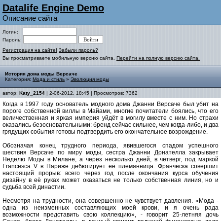
Datalife Engine Demo
Описание сайта
Логин:
Пароль:
Регистрация на сайте!
Забыли пароль?
Вы просматриваете мобильную версию сайта.
Перейти на полную версию сайта.
История дома моды Версаче
Категория:
Мода и стиль
»
Эволюция моды
автор:
Katy_2154
| 2-06-2012, 18:45 | Просмотров: 7362
Когда в 1997 году основатель модного дома Джанни Версаче был убит на
пороге собственной виллы в Майами, многие почитатели боялись, что его
величественная и яркая империя уйдёт в могилу вместе с ним. Но страхи
оказались безосновательными: бренд сейчас сильнее, чем когда-либо, и два
грядущих события готовы подтвердить его окончательное возрождение.
Обозначая конец трудного периода, явившегося спадом успешного
шествия Версаче по миру моды, сестра Джанни Донателла закрывает
Неделю Моды в Милане, а через несколько дней, в четверг, под маркой
Francesca V в Париже дебютирует её племянница. Франческа совершит
настоящий прорыв: всего через год после окончания курса обучения
дизайну в её руках может оказаться не только собственная линия, но и
судьба всей династии.
Несмотря на трудности, она совершенно не чувствует давления. «Мода -
одна из неизменных составляющих моей крови, и я очень рада
возможности представить свою коллекцию», - говорит 25-летняя дочь