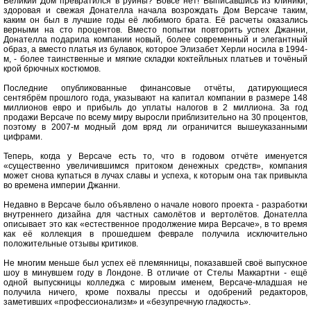
Великий Дом превратился в руины? Вовсе нет! Выписавшись из клиники,
здоровая и свежая Донателла начала возрождать Дом Версаче таким,
каким он был в лучшие годы её любимого брата. Её расчеты оказались
верными на сто процентов. Вместо попытки повторить успех Джанни,
Донателла подарила компании новый, более современный и элегантный
образ, а вместо платья из булавок, которое Элизабет Херли носила в 1994-
м, - более таинственные и мягкие складки коктейльных платьев и точёный
крой брючных костюмов.
Последние опубликованные финансовые отчёты, датирующиеся
сентябрём прошлого года, указывают на капитал компании в размере 148
миллионов евро и прибыль до уплаты налогов в 2 миллиона. За год
продажи Версаче по всему миру выросли приблизительно на 30 процентов,
поэтому в 2007-м модный дом вряд ли ограничится вышеуказанными
цифрами.
Теперь, когда у Версаче есть то, что в годовом отчёте именуется
«существенно увеличившимся притоком денежных средств», компания
может снова купаться в лучах славы и успеха, к которым она так привыкла
во времена империи Джанни.
Недавно в Версаче было объявлено о начале нового проекта - разработки
внутреннего дизайна для частных самолётов и вертолётов. Донателла
описывает это как «естественное продолжение мира Версаче», в то время
как её коллекция в прошедшем феврале получила исключительно
положительные отзывы критиков.
Не многим меньше был успех её племянницы, показавшей своё выпускное
шоу в минувшем году в Лондоне. В отличие от Стелы Маккартни - ещё
одной выпускницы колледжа с мировым именем, Версаче-младшая не
получила ничего, кроме похвалы прессы и одобрений редакторов,
заметивших «профессионализм» и «безупречную гладкость».