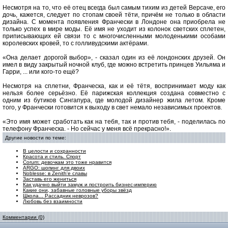
Несмотря на то, что её отец всегда был самым тихим из детей Версаче, его
дочь, кажется, следует по стопам своей тёти, причём не только в области
дизайна. С момента появления Франчески в Лондоне она приобрела не
только успех в мире моды. Её имя не уходит из колонок светских сплетен,
приписывающих ей связи то с многочисленными молоденькими особами
королевских кровей, то с голливудскими актёрами.
«Она делает дорогой выбор», - сказал один из её лондонских друзей. Он
имел в виду закрытый ночной клуб, где можно встретить принцев Уильяма и
Гарри, ... или кого-то ещё?
Несмотря на сплетни, Франческа, как и её тётя, воспринимает моду как
нельзя более серьёзно. Её парижская коллекция создана совместно с
одним из бутиков Сингапура, где молодой дизайнер жила летом. Кроме
того, у Франчески готовится к выходу в свет немало независимых проектов.
«Это имя может сработать как на тебя, так и против тебя, - поделилась по
телефону Франческа. - Но сейчас у меня всё прекрасно!».
Другие новости по теме:
В целости и сохранности
Красота и стиль. Спорт
Соrum: девочкам это тоже нравится
ARGO: шопинг для двоих
Noblesse: в Zenith'e славы
Заставь его жениться
Как удачно выйти замуж и построить бизнес-империю
Какие они, забавные головные уборы звёзд
Школа... Рассадник неврозов?
Любовь без взаимности
Комментарии (0)