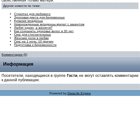
свойственная только матери.
Другие новости по теме:
Стриптиз для любимого
Здоровая диета для беременных
Купание младенца
Новорожденные младенцы кричат с акцентом
Любят одних, а женятся?
Как сохранить здоровье волос в 30 лет
Секс для стеснительных
Женские роли в любви
Cекс на 1 ночь: 10 причин
Подготовка к беременности
Комментарии (0)
Информация
Посетители, находящиеся в группе
Гости
, не могут оставлять комментарии
к данной публикации.
Powered by
DataLife Engine