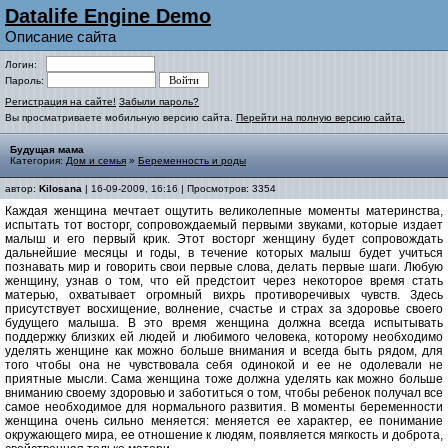
Datalife Engine Demo
Описание сайта
Логин:
Пароль:
Регистрация на сайте!
Забыли пароль?
Вы просматриваете мобильную версию сайта.
Перейти на полную версию сайта.
Будущая мама
Категория:
Дом и семья
»
Беременность и роды
автор:
Kilosana
| 16-09-2009, 16:16 | Просмотров: 3354
Каждая женщина мечтает ощутить великолепные моменты материнства,
испытать тот восторг, сопровождаемый первыми звуками, которые издает
малыш и его первый крик. Этот восторг женщину будет сопровождать
дальнейшие месяцы и годы, в течение которых малыш будет учиться
познавать мир и говорить свои первые слова, делать первые шаги. Любую
женщину, узнав о том, что ей предстоит через некоторое время стать
матерью, охватывает огромный вихрь противоречивых чувств. Здесь
присутствует восхищение, волнение, счастье и страх за здоровье своего
будущего малыша. В это время женщина должна всегда испытывать
поддержку близких ей людей и любимого человека, которому необходимо
уделять женщине как можно больше внимания и всегда быть рядом, для
того чтобы она не чувствовала себя одинокой и ее не одолевали не
приятные мысли. Сама женщина тоже должна уделять как можно больше
вниманию своему здоровью и заботиться о том, чтобы ребенок получал все
самое необходимое для нормального развития. В моменты беременности
женщина очень сильно меняется: меняется ее характер, ее понимание
окружающего мира, ее отношение к людям, появляется мягкость и доброта,