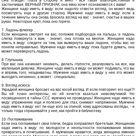
Она отводит глаза в сторону и вниз - вся такая благопристойная и
застенчивая. ВЕРНЫЙ ПРИЗНАК: она явно хочет познакомится с вами!
Женщине надо иметь в виду: если надолго отвести взгляд, он может ведь
посмотреть еще в другую сторону. Мужчине надо иметь в виду: если в
течение минуты она снова бросила взгляд на вас - значит, счастье в ваших
руках. Некоторые куют, пока оно горячо.
7. Ладонь-флюгер
Если женщина смотрит на вас, положив подбородок на пальцы, и ладонь
слегка повернута к вам, - значит, она готова на многое. Женщине надо
иметь в виду: следите за тем, как вывернуты ваши ладони, чтобы вас не
поняли неправильно. Мужчине надо иметь в виду: пока будете думать, она
может перевернуть ладонь.
8. Глупышка
При вас она начинает хихикать, делать глупости, реагировать на все, как
маленькая девочка. Женщине надо иметь в виду: он может подумать, что вы
и впрямь того, неадекватны. Мужчине надо иметь в виду: у нее это может
выходить нечаянно, а может - специально.
9. Взгляд искоса
Украдкой женщина бросает на вас косой взгляд. И если повторяет его еще?!
Вы ей точно интересны, но ей хочется казаться невозмутимой. Но
посвященного в тайны ССС мужчину не проведешь! Женщине надо иметь в
виду: упражнение еще и полезно для глаз, снимает напряжение. Мужчине
надо иметь в виду: нет ли еще кого за спиной, кому адресованы взгляды, - и
только тогда спрашивайте у нее, как пройти в библиотеку.
10. Поглаживание
Если она поглаживает свои плечи, бедра поправляет бретельки. Женщинам
надо иметь в виду: по молодости и неопытности поглаживание можно
превратить в почесывание. А мужчинам нравится, когда женщина именно