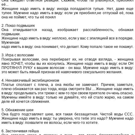
Она ожидает ответной реакции. Скажем, чтобы ты улыбнулся, приобнял
её...
Женщине надо иметь в виду: иногда попадаются тупые. Нет, даже еще
тупее. Мужчине надо иметь в виду: если уж приобнял,не отпускай её, пока
она не поймет, что ты её понял
2. Показ подмышек
Она откидывается назад, изображает расслабленность, обнажая
подмышки.
Женщине надо иметь в виду: неплохо, если у вас с эпиляцией все в порядке.
Мужчинам
надо иметь в виду: она понимает, что делает. Кому попало такое не покажут.
3. Игра с волосами
Поигрывая волосами, она перебирает их, не отводя взгляда, - женщина
явно ХОЧЕТ, чтобы вы их коснулись. Женщине надо иметь в виду: если ОН
ПРОТЯНУЛ РУКУ к вашим волосам - он ваш. Мужчине надо иметь в виду:
это может быть явный признак её навязчивого сексуального желания.
4. Ненавязчивый эксгибиционизм
Платье сползает с плеча, а она якобы не замечает. Причем, заметьте,
плечо обнажается как раз тогда, когда смотрите ВЫ ... Женщине надо иметь
в виду: проделывать эти трюки с кем-то при своем приятеле оч-чень опасно.
Мужчины имейте в виду: только не думайте, что ей стало жарко, на самом
деле ей хочется сближения.
5. Обнажение шеи
Она будто подставляет шею, вся такая беззащитная. Чистой воды ССС.
Женщине надо иметь в виду: ты уверена, что тебе это надо? Мужчине надо
иметь в виду: похвалите ее волосы, если чего-то хотите.
6. Застенчивая гейша