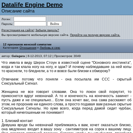
Datalife Engine Demo
Описание сайта
Логин:
Пароль:
Регистрация на сайте!
Забыли пароль?
Вы просматриваете мобильную версию сайта.
Перейти на полную версию сайта.
12 признаков женской симпатии
Категория:
Отношения
»
Любовь и секс
автор:
Galagara
| 8-12-2013, 07:12 | Просмотров: 3049
Что имела в виду Шерон Стоун в известной сцене "Основного инстинкта",
когда и так клала ногу на ногу, и эдак? И почему наблюдавшие за ней копы
то краснели, то бледнели, а то и вовсе были близки к обмороку?
Отвечаем: потому что поняли - она посылала им ССС - скрытый
Сексуальный Сигнал.
Женщина не все говорит словами. Она то локон свой поркутит, то
прикоснется вдруг невзначай. А то и конечность на конечность закинет -
пусть даже и не специально... Если она хочет вас, она сама расскажет об
этом, не проронив ни единого слова, а просто подавая вам разные скрытые
Сексуальные Сигналы. Но хуже всего, когда перед дамой сидит чурбан,
который ничегошеньки не понимает!
1. Близкий контакт
Девушка вроде бы невзначай приближаясь к вам, хочет оказаться близко,
она медленно входит в вашу зону - сантиметров на сорок к вашему лицу.