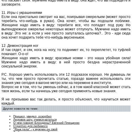
что ласкает себя. Мужчине надо иметь в виду: она ждет, что вы подойдете и
заговорите.
11. Игры с украшениями
Если она пристально смотрит на вас, поигрывая ожерельем (может просто
теребить что-нибудь в руках). Она хочет, чтобы вы подошли поближе.
Женщине надо иметь в виду: теребите все, что попадет под руку. Но
выпендрежное ожерелье некоторых может отпугнуть. Мужчине надо иметь
в виду: Это не: а если у нее просто запуталась цепочка?.. Это - иди сюда
она хочет подарить тебе что-нибудь вкусненькое.
12. Демонстрация ног
И так сядет, и сяк, нога на ногу, то поднимет их, то переплетет, то туфлей
покачает. О-о-о!
Женщине надо иметь в виду: красивые ножки - это наша убойная сила!
Мужчине надо иметь в виду: в ней просто бездна нерастраченной
сексуальной энергии.
Р.С. Хорошо уметь использовать эти 12 подсказок хорошо. Не думаешь ли
ты, что чем просто прочитать статью, гораздо важнее использовать эти
знания уже сегодня в вагоне метро или на перемене в институте.
Вопрос не в том, что ты умеешь сейчас, а в том какой классной может стать
твоя жизнь, если ты начнешь уже сегодня применять новые знания.
Я не призываю вас так делать, я просто объяснил, что научиться может
каждый.
Другие новости по теме:
Пришел, увидел, оскорбил
Ледовое шоу: учимся кататься
О чём говорят Блондины? Евгений Плющенко
Стриптиз для любимого
"Язык тела" - у мужчин он свой